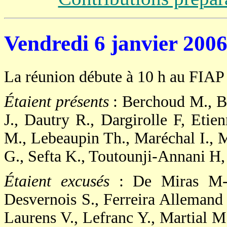
Vendredi 6 janvier 200
La réunion débute à 10 h au FIAP 
Étaient présents
: Berchoud M., B
J., Dautry R., Dargirolle F, Etien
M., Lebeaupin Th., Maréchal I., M
G., Sefta K., Toutounji-Annani H, 
Étaient excusés
: De Miras M-P.
Desvernois S., Ferreira Allemand 
Laurens V., Lefranc Y., Martial M