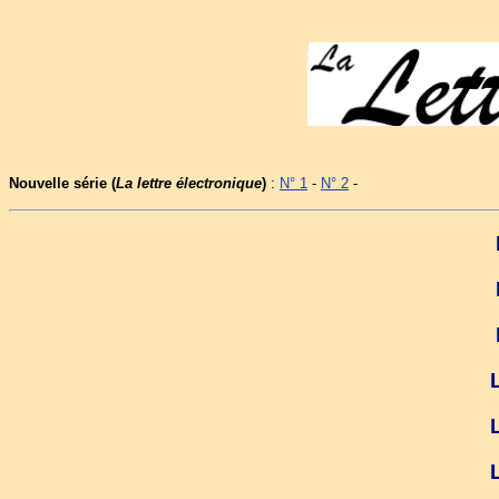
Nouvelle série (
La lettre électronique
)
:
N° 1
-
N° 2
-
L
L