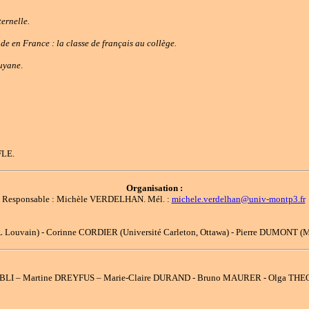
ternelle.
de en France : la classe de français au collège.
uyane
.
FLE.
Organisation :
Responsable : Michèle VERDELHAN. Mél. :
michele.verdelhan@univ-montp3.fr
Louvain) - Corinne CORDIER (Université Carleton, Ottawa) - Pierre DUMONT (Mon
UBLI – Martine DREYFUS – Marie-Claire DURAND - Bruno MAURER - Olga T