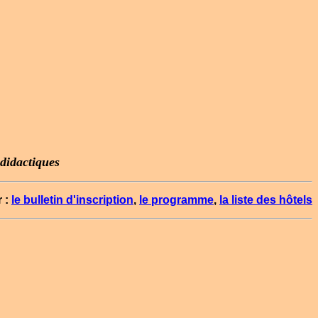
 didactiques
 :
le bulletin d'inscription
,
le programme
,
la liste des hôtels