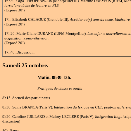
16h30. Olga THEOPHANOUS (Montpellier III), Martine DREYFUS (IUFM, Mont
lors d’une tâche de lecture en FLS
(Exposé 30’)
17h. Elisabeth CALAQUE (Grenoble III)
. Accéder au(x) sens du texte. Itinéraire
(Exposé 20’)
17h20. Marie-Claire DURAND (IUFM Montpellier).
Les enfants nouvellement ar
acquisition, compréhension.
(Exposé 20’)
17h40. Discussion.
Samedi 25 octobre.
Matin. 8h30-13h.
Pratiques de classe et outils
8h15. Accueil des participants.
8h30. Sonia BRANCA (Paris V).
Intégration du lexique en CE1: peut-on différen
9h20. Caroline JUILLARD et Malory LECLERE (Paris V).
Intégration linguistiq
discussion)
10h. Pause.