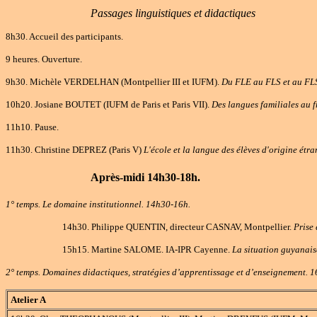
Passages linguistiques et didactiques
8h30. Accueil des participants.
9 heures. Ouverture.
9h30. Michèle VERDELHAN (Montpellier III et IUFM).
Du FLE au FLS et au FLS
10h20. Josiane BOUTET (IUFM de Paris et Paris VII).
Des langues familiales au f
11h10. Pause.
11h30. Christine DEPREZ (Paris V)
L'école et la langue des élèves d'origine étr
Après-midi 14h30-18h.
1° temps. Le domaine institutionnel. 14h30-16h.
14h30. Philippe QUENTIN, directeur CASNAV, Montpellier.
Prise 
15h15. Martine SALOME. IA-IPR Cayenne.
La situation guyanaise
2° temps. Domaines didactiques, stratégies d’apprentissage et d’enseignement. 
Atelier A