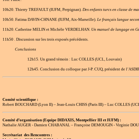
10h20. Thierry TREFAULT (IUFM, Perpignan).
Des enfants turcs en classe de ma
10h50. Fatima DAVIN-CHNANE (IUFM, Aix-Marseille).
Le français langue secon
11h20. Catherine MELIN et Michèle VERDELHAN.
Un manuel de langage en G
11h50 . Discussion sur les trois exposés précédents.
Conclusions
12h15. Un grand témoin : Luc COLLES (UCL, Louvain)
12h45. Conclusion du colloque par J-P. CUQ, président de l’ASDI
Comité scientifique :
Robert BOUCHARD (Lyon II) – Jean-Louis CHISS (Paris III) – Luc COLLES (UCL 
Comité d’organisation (Equipe DIDAXIS, Montpellier III et IUFM) :
Nathalie AUGER - Damien CHABANAL – Françoise DEMOUGIN - Virginie DO
Secrétariat des Rencontres :