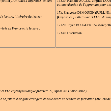
pellier).
Attitudes d’inférence lexicale
16h30. Nathalie AUGER, Virginie DOUBL
autonomisation de l'apprenant pour une 
17h. Françoise DEMOUGIN (IUFM, Nîm
 de lecture, itinéraire du lecteur
(Exposé 20’)
Littérature et FLE : du lin
17h20. Tayeb BOUGUERRA (Montpellier 
rivés en France et la lecture :
17h40. Discussion.
cier FLS et français langue première ?
(Exposé 40’ et discussion)
ue de jeunes d'origine étrangère dans le cadre de séances de formation (Ateliers de