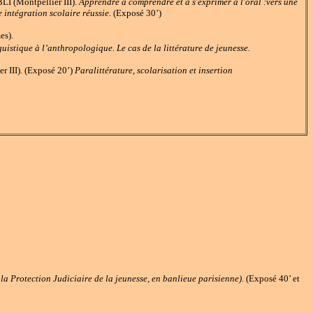
I (Montpellier III).
Apprendre à comprendre et à s'exprimer à l'oral :vers une
intégration scolaire réussie.
(Exposé 30’)
es).
guistique à l’anthropologique. Le cas de la littérature de jeunesse.
III). (Exposé 20’)
Paralittérature, scolarisation et insertion
 la Protection Judiciaire de la jeunesse, en banlieue parisienne)
. (Exposé 40’ et