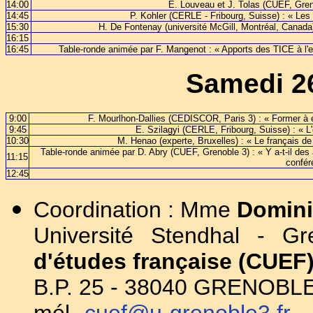
14:00
E. Louveau et J. Tolas (CUEF, Greno
14:45
P. Kohler (CERLE - Fribourg, Suisse) : « Les a
15:30
H. De Fontenay (université McGill, Montréal, Canada)
16:15
16:45
Table-ronde animée par F. Mangenot : « Apports des TICE à l'e
Samedi 2
9:00
F. Mourlhon-Dallies (CEDISCOR, Paris 3) : « Former à en
9:45
E. Szilagyi (CERLE, Fribourg, Suisse) : « L
10:30
M. Henao (experte, Bruxelles) : « Le français d
Table-ronde animée par D. Abry (CUEF, Grenoble 3) : « Y a-t-il des
11:15
confér
12:45
Coordination : Mme
Domin
Université Stendhal - G
d'études française (CUEF
B.P. 25 - 38040 GRENOBL
mél.
cuef@u-grenoble3.fr
- 