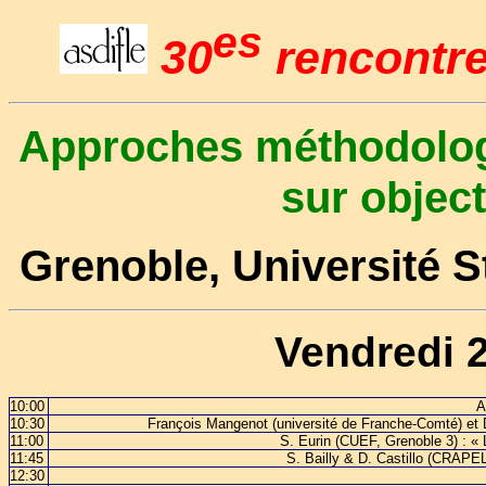
es
30
rencontre
Approches méthodologi
sur object
Grenoble, Université S
Vendredi 
10:00
A
10:30
François Mangenot (université de Franche-Comté) et D
11:00
S. Eurin (CUEF, Grenoble 3) : « L
11:45
S. Bailly & D. Castillo (CRAPEL
12:30