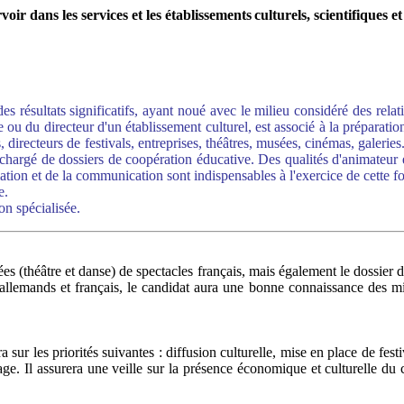
oir dans les services et les établissements
culturels, scientifiques e
s résultats significatifs, ayant noué avec le milieu considéré des relat
le ou du directeur d'un établissement culturel, est associé à la prépara
 directeurs de festivals, entreprises, théâtres, musées, cinémas, galerie
chargé de dossiers de coopération éducative. Des qualités d'animateur e
ation et de la communication sont indispensables à l'exercice de cette f
e.
n spécialisée.
es (théâtre et danse) de spectacles français, mais également le dossier d
llemands et français, le candidat aura une bonne connaissance des mili
ra sur les priorités suivantes : diffusion culturelle, mise en place de f
mage. Il assurera une veille sur la présence économique et culturelle du