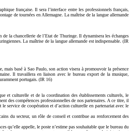
ique française. Il sera l’interface entre les professionnels français,
u montage de tournées en Allemagne. La maîtrise de la langue allemande
in de la chancellerie de l’Etat de Thuringe. Il dynamisera les échanges
thuringiennes. La maîtrise de la langue allemande est indispensable. (IR
re, mais basé à Sao Paulo, son action visera à promouvoir la présence
aine. Il travaillera en liaison avec le bureau export de la musique,
couramment portugais. (IR 16)
que et culturelle et de la coordination des établissements culturels, le
nt des compétences professionnelles de nos partenaires. A ce titre, il
le service de coopération et d’action culturelle en partenariat avec le
ocains du secteur, un rôle de conseil et contribue au renforcement des
ces qu’elle appelle, le poste n’estime pas souhaitable que le bureau du