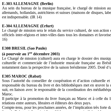
E-303 ALLEMAGNE (Berlin)
Au sein du bureau de la musique française, le chargé de mission aura 
allemands, hollandais, autrichiens et suisses (maisons de disques, la
est indispensable. (IR 14)
E-304 ALLEMAGNE (Erfurt)
Le chargé de mission sera le relais du service culturel, de son action
officiels inter-régions et inter-villes dans tous les domaines et favor
16)
E308 BRESIL (Sao Paulo)
er
(à pourvoir au 1
décembre 2003)
Le Chargé de mission (culturel) aura en charge le dossier des musiqu
culturelle et commerciale de l’industrie musicale française au Brés
notamment dans la perspective de la saison brésilienne 2005. Doté d’u
E305 MAROC (Rabat)
Sous l’autorité du conseiller de coopération et d’action culturelle et 
responsable du bureau du livre et des bibliothèques met en œuvre la c
suit, en liaison avec le responsable de la coordination des médiathèqu
Maroc.
Il participe à la promotion du livre français au Maroc et à celle du 
relations entre auteurs, libraires et éditeurs des deux pays.
Compte-tenu, pour les prochaines années, de l’implication très forte d