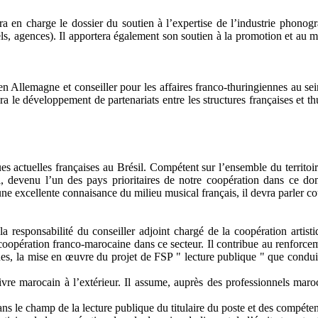
en charge le dossier du soutien à l’expertise de l’industrie phonograph
bels, agences). Il apportera également son soutien à la promotion et a
 en Allemagne et conseiller pour les affaires franco-thuringiennes au se
isera le développement de partenariats entre les structures françaises et 
es actuelles françaises au Brésil. Compétent sur l’ensemble du territoi
il, devenu l’un des pays prioritaires de notre coopération dans ce dom
ne excellente connaisance du milieu musical français, il devra parler 
la responsabilité du conseiller adjoint chargé de la coopération artisti
oopération franco-marocaine dans ce secteur. Il contribue au renforceme
es, la mise en œuvre du projet de FSP " lecture publique " que conduit 
livre marocain à l’extérieur. Il assume, auprès des professionnels mar
ans le champ de la lecture publique du titulaire du poste et des compéten