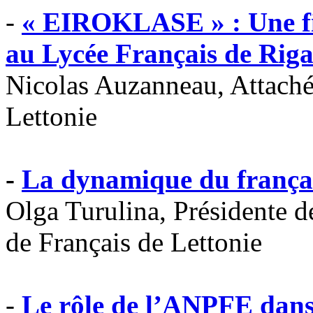
-
« EIROKLASE » : Une fi
au Lycée Français de Rig
Nicolas Auzanneau, Attaché 
Lettonie
-
La dynamique du françai
Olga Turulina, Présidente d
de Français de Lettonie
-
Le rôle de l’ANPFE dans