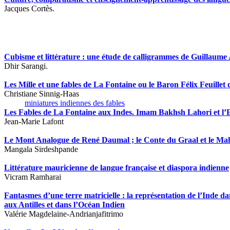
Jacques Cortès.
Cubisme et littérature : une étude de calligrammes de Guillaume 
Dhir Sarangi.
Les Mille et une fables de La Fontaine ou le Baron Félix Feuille
Christiane Sinnig-Haas
miniatures indiennes des fables
Les Fables de La Fontaine aux Indes. Imam Bakhsh Lahori et l’E
Jean-Marie Lafont
Le Mont Analogue de René Daumal ; le Conte du Graal et le Mahâb
Mangala Sirdeshpande
Littérature mauricienne de langue française et diaspora indienne
Vicram Ramharai
Fantasmes d’une terre matricielle : la représentation de l’Inde d
aux Antilles et dans l’Océan Indien
Valérie Magdelaine-Andrianjafitrimo