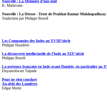
Nouvelle : La Mémoire d’une nuit
K. Madavane.
Nouvelle : La Déesse - Texte de Prabhat Kumar Mukhopadhyay 
Traduction par Philippe Benoît
Les Compagnies des Indes au XVIII°siècle
Philippe Haudrère
La découverte intellectuelle de l’Inde au XIX°siècle
Philippe Benoît
La présence française en Inde avant Dupleix, en particulier au X
Dnyaneshwari Talpade
Pour ne rien conclure
Au-delà des Lumières
Edgar Morin