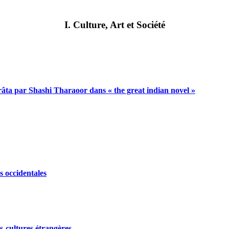
I. Culture, Art et Société
râta par Shashi Tharaoor dans « the great indian novel »
s occidentales
s-cultures étrangères