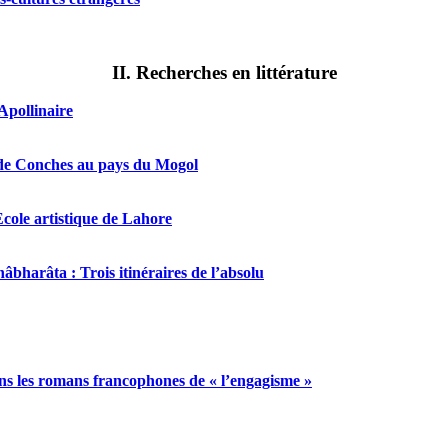
II. Recherches en littérature
Apollinaire
t de Conches au pays du Mogol
cole artistique de Lahore
harâta : Trois itinéraires de l’absolu
ans les romans
francophones
de « l’engagisme »